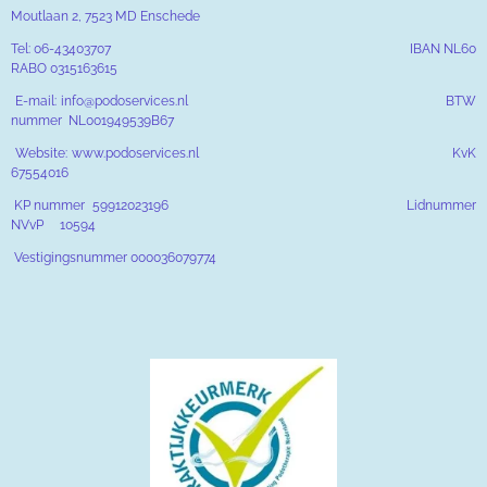
Moutlaan 2, 7523 MD Enschede
Tel: 06-43403707 IBAN NL60
RABO 0315163615
E-mail: info@podoservices.nl BTW
nummer NL001949539B67
Website: www.podoservices.nl KvK
67554016
KP nummer 59912023196 Lidnummer
NVvP 10594
Vestigingsnummer 000036079774