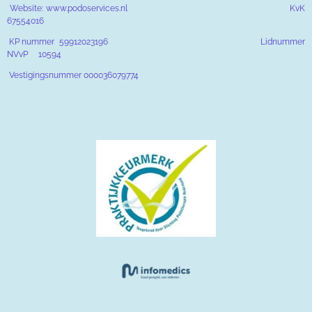
Website: www.podoservices.nl KvK
67554016
KP nummer 59912023196 Lidnummer
NVvP 10594
Vestigingsnummer 000036079774