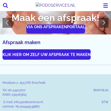
Ga
direct
Maak een afspraak!
naar
de
VIA ONS AFSPRAKENPORTAAL
hoofdinhoud
Afspraak maken
KLIK HIER OM ZELF UW AFSPRAAK TE MAKEN
Moutlaan 2, 7523 MD Enschede
Tel: 06-43403707 IBAN NL60
RABO 0315163615
E-mail: info@podoservices.nl BTW
nummer NL001949539B67