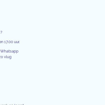
n?
n 17.00 uur.
en Whatsapp
zo vlug