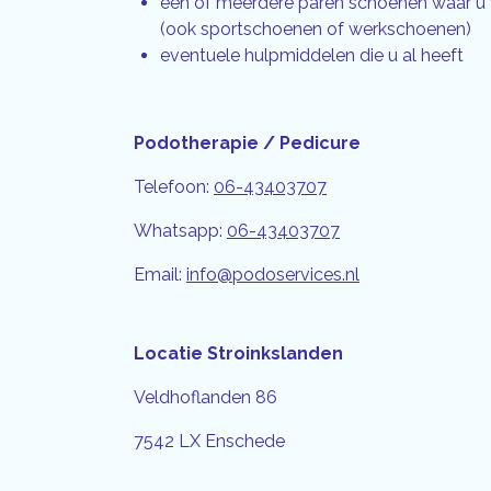
één of meerdere paren schoenen waar u 
(ook sportschoenen of werkschoenen)
eventuele hulpmiddelen die u al heeft
Podotherapie / Pedicure
Telefoon:
06-43403707
Whatsapp:
06-43403707
Email:
info@podoservices.nl
Locatie Stroinkslanden
Veldhoflanden 86
7542 LX Enschede