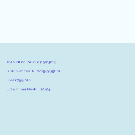
 RABO 0315163615
nummer NL001949539B67
es.nl KvK 67554016
mmer NVvP 10594
 000036079774