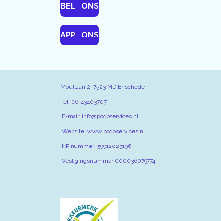
BEL ONS
APP ONS
Moutlaan 2, 7523 MD Enschede
Tel: 06-43403707 IBAN NL60
E-mail: info@podoservices.nl BTW 
Website: www.podoservic
KP nummer 59912023196 Lidnu
Vestigingsnummer