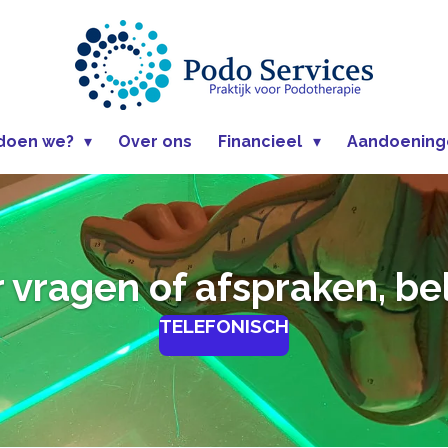
doen we?
Over ons
Financieel
Aandoenin
 vragen of afspraken, be
TELEFONISCH